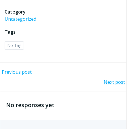
Category
Uncategorized
Tags
No Tag
Beitrags-
Previous post
Beitrags-
Next post
Navigation
Navigation
No responses yet